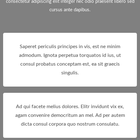
consectetur adipiscing elit integer nec odio praesent libero sed
cursus ante dapibus.
Saperet periculis principes in vis, est ne minim
admodum. Ignota perpetua torquatos id ius, ut
consul probatus conceptam est, ea sit graecis
singulis.
Ad qui facete melius dolores. Elitr invidunt vix ex,
agam convenire democritum an mel. Ad per autem
dicta consul corpora quo nostrum consulatu.